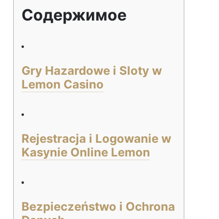
Содержимое
Gry Hazardowe i Sloty w
Lemon Casino
Rejestracja i Logowanie w
Kasynie Online Lemon
Bezpieczeństwo i Ochrona