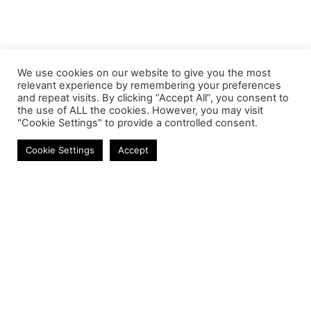
We use cookies on our website to give you the most
relevant experience by remembering your preferences
and repeat visits. By clicking “Accept All”, you consent to
the use of ALL the cookies. However, you may visit
"Cookie Settings" to provide a controlled consent.
Cookie Settings
Accept
Contact
Phone:
+27 11 314 0400
Email:
info@astrum.co.za
Address:
Unit 4, Richards Park, 35 Richards Drive,
Midrand, South Africa