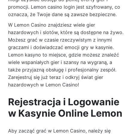
promocji. Lemon casino login jest szyfrowany, co
oznacza, że Twoje dane są zawsze bezpieczne.
W Lemon Casino znajdziesz wiele gier
hazardowych i slotów, które są dostępne na żywo.
Możesz grać w czasie rzeczywistym z innymi
graczami i doświadczać emocji gry w kasynie.
Lemon kasyno to miejsce, gdzie możesz znaleźć
wiele wspaniałych gier i szansy na wygraną, a
także przyjazną obsługę i profesjonalny zespół.
Zarejestruj się już teraz i odkryj świat gier
hazardowych w Lemon Casino!
Rejestracja i Logowanie
w Kasynie Online Lemon
Aby zacząć grać w Lemon Casino, należy się