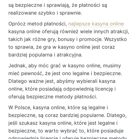
są bezpieczne i sprawiają, że płatności są
realizowane szybko i sprawnie.
Oprócz metod płatności,
najlepsze kasyna online
kasyna online oferują również wiele innych atrakcji,
takich jak różne gry, bonusy i promocje. Wszystko
to sprawia, że gra w kasyno online jest coraz
bardziej popularna i atrakcyjna.
Jednak, aby móc grać w kasyno online, musimy
mieć pewność, że jest ono legalne i bezpieczne.
Dlatego ważne jest, abyśmy wybierali kasyna
online, które posiadają odpowiednią licencję i
oferują bezpieczne metody płatności.
W Polsce, kasyna online, które są legalne i
bezpieczne, są coraz bardziej popularne. Dlatego,
jeśli szukasz kasyna online, które jest legalne i
bezpieczne, to warto wybrać to, które posiaduje
odpowiednią licencję i oferuje bezpieczne metody