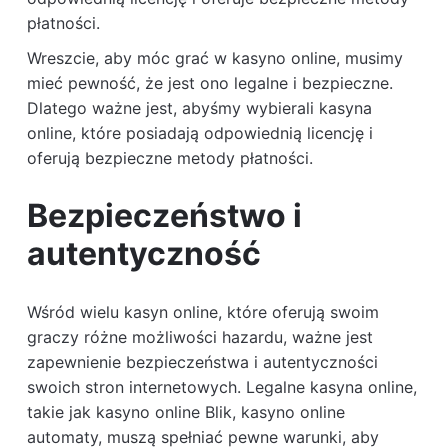
płatności.
Wreszcie, aby móc grać w kasyno online, musimy
mieć pewność, że jest ono legalne i bezpieczne.
Dlatego ważne jest, abyśmy wybierali kasyna
online, które posiadają odpowiednią licencję i
oferują bezpieczne metody płatności.
Bezpieczeństwo i
autentyczność
Wśród wielu kasyn online, które oferują swoim
graczy różne możliwości hazardu, ważne jest
zapewnienie bezpieczeństwa i autentyczności
swoich stron internetowych. Legalne kasyna online,
takie jak kasyno online Blik, kasyno online
automaty, muszą spełniać pewne warunki, aby