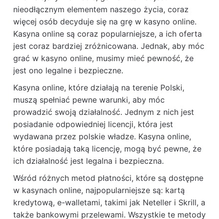
nieodłącznym elementem naszego życia, coraz
więcej osób decyduje się na grę w kasyno online.
Kasyna online są coraz popularniejsze, a ich oferta
jest coraz bardziej zróżnicowana. Jednak, aby móc
grać w kasyno online, musimy mieć pewność, że
jest ono legalne i bezpieczne.
Kasyna online, które działają na terenie Polski,
muszą spełniać pewne warunki, aby móc
prowadzić swoją działalność. Jednym z nich jest
posiadanie odpowiedniej licencji, która jest
wydawana przez polskie władze. Kasyna online,
które posiadają taką licencję, mogą być pewne, że
ich działalność jest legalna i bezpieczna.
Wśród różnych metod płatności, które są dostępne
w kasynach online, najpopularniejsze są: kartą
kredytową, e-walletami, takimi jak Neteller i Skrill, a
także bankowymi przelewami. Wszystkie te metody