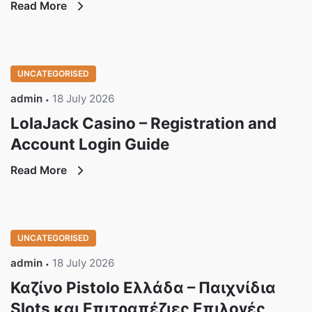
Read More
UNCATEGORISED
admin
18 July 2026
LolaJack Casino – Registration and
Account Login Guide
Read More
UNCATEGORISED
admin
18 July 2026
Καζίνο Pistolo Ελλάδα – Παιχνίδια
Slots και Επιτραπέζιες Επιλογές