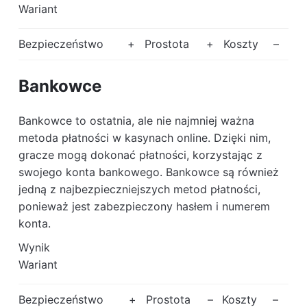
Wariant
Bezpieczeństwo
+
Prostota
+
Koszty
–
Bankowce
Bankowce to ostatnia, ale nie najmniej ważna
metoda płatności w kasynach online. Dzięki nim,
gracze mogą dokonać płatności, korzystając z
swojego konta bankowego. Bankowce są również
jedną z najbezpieczniejszych metod płatności,
ponieważ jest zabezpieczony hasłem i numerem
konta.
Wynik
Wariant
Bezpieczeństwo
+
Prostota
–
Koszty
–