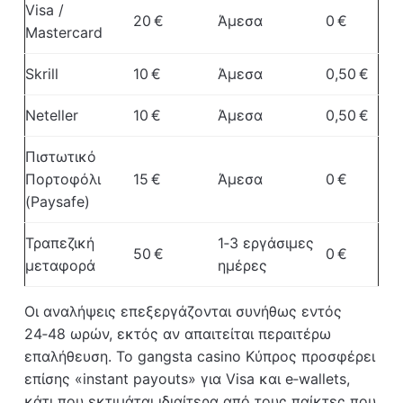
Visa /
20 €
Άμεσα
0 €
Mastercard
Skrill
10 €
Άμεσα
0,50 €
Neteller
10 €
Άμεσα
0,50 €
Πιστωτικό
Πορτοφόλι
15 €
Άμεσα
0 €
(Paysafe)
Τραπεζική
1‑3 εργάσιμες
50 €
0 €
μεταφορά
ημέρες
Οι αναλήψεις επεξεργάζονται συνήθως εντός
24‑48 ωρών, εκτός αν απαιτείται περαιτέρω
επαλήθευση. Το gangsta casino Κύπρος προσφέρει
επίσης «instant payouts» για Visa και e‑wallets,
κάτι που εκτιμάται ιδιαίτερα από τους παίκτες που