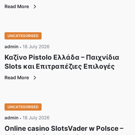
Read More
UNCATEGORISED
admin
18 July 2026
Καζίνο Pistolo Ελλάδα – Παιχνίδια
Slots και Επιτραπέζιες Επιλογές
Read More
UNCATEGORISED
admin
18 July 2026
Online casino SlotsVader w Polsce –