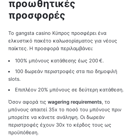
προωθητικές
προσφορές
Το gangsta casino Κύπρος προσφέρει ένα
ελκυστικό πακέτο καλωσορίσματος για νέους
παίκτες. Η προσφορά περιλαμβάνει:
100% μπόνους κατάθεσης έως 200 €.
100 δωρεάν περιστροφές στα πιο δημοφιλή
slots.
Επιπλέον 20% μπόνους σε δεύτερη κατάθεση.
Όσον αφορά τις
wagering requirements
, το
μπόνους απαιτεί 35x το ποσό του μπόνους πριν
μπορείτε να κάνετε ανάληψη. Οι δωρεάν
περιστροφές έχουν 30x το κέρδος τους ως
προϋπόθεση.