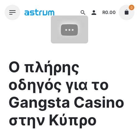
Skip
0
to
R
0.00
content
Ο πλήρης
οδηγός για το
Gangsta Casino
στην Κύπρο