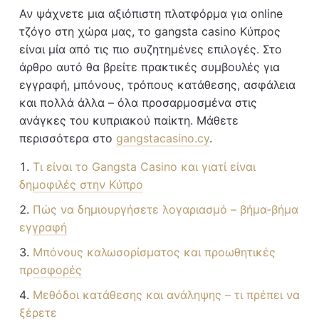
Αν ψάχνετε μια αξιόπιστη πλατφόρμα για online
τζόγο στη χώρα μας, το gangsta casino Κύπρος
είναι μία από τις πιο συζητημένες επιλογές. Στο
άρθρο αυτό θα βρείτε πρακτικές συμβουλές για
εγγραφή, μπόνους, τρόπους κατάθεσης, ασφάλεια
και πολλά άλλα – όλα προσαρμοσμένα στις
ανάγκες του κυπριακού παίκτη. Μάθετε
περισσότερα στο
gangstacasino.cy
.
Τι είναι το Gangsta Casino και γιατί είναι
δημοφιλές στην Κύπρο
Πώς να δημιουργήσετε λογαριασμό – βήμα‑βήμα
εγγραφή
Μπόνους καλωσορίσματος και προωθητικές
προσφορές
Μεθόδοι κατάθεσης και ανάληψης – τι πρέπει να
ξέρετε