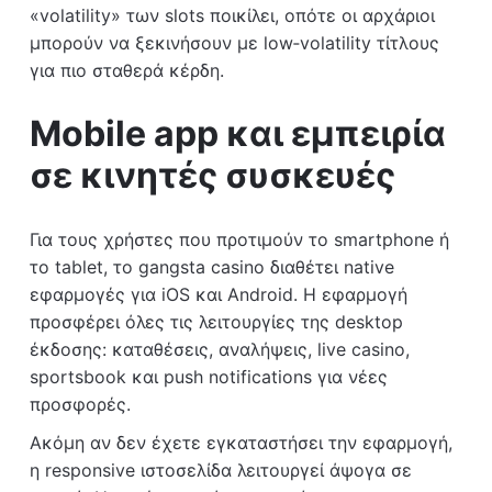
«volatility» των slots ποικίλει, οπότε οι αρχάριοι
μπορούν να ξεκινήσουν με low‑volatility τίτλους
για πιο σταθερά κέρδη.
Mobile app και εμπειρία
σε κινητές συσκευές
Για τους χρήστες που προτιμούν το smartphone ή
το tablet, το gangsta casino διαθέτει native
εφαρμογές για iOS και Android. Η εφαρμογή
προσφέρει όλες τις λειτουργίες της desktop
έκδοσης: καταθέσεις, αναλήψεις, live casino,
sportsbook και push notifications για νέες
προσφορές.
Ακόμη αν δεν έχετε εγκαταστήσει την εφαρμογή,
η responsive ιστοσελίδα λειτουργεί άψογα σε