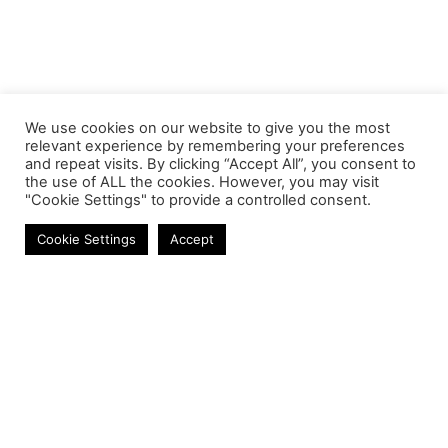
We use cookies on our website to give you the most
relevant experience by remembering your preferences
and repeat visits. By clicking “Accept All”, you consent to
the use of ALL the cookies. However, you may visit
"Cookie Settings" to provide a controlled consent.
Cookie Settings
Accept
Contact
Phone:
+27 11 314 0400
Email:
info@astrum.co.za
Address:
Unit 4, Richards Park, 35 Richards Drive,
Midrand, South Africa