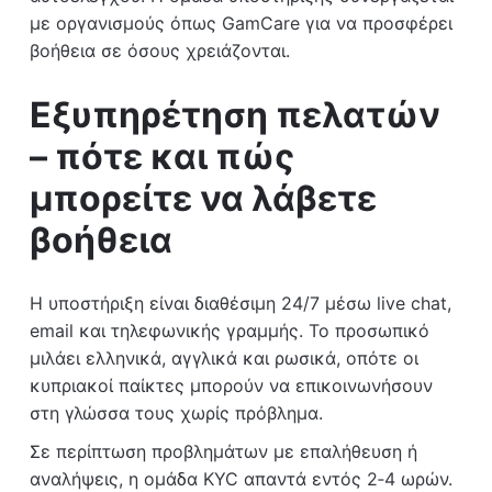
με οργανισμούς όπως GamCare για να προσφέρει
βοήθεια σε όσους χρειάζονται.
Εξυπηρέτηση πελατών
– πότε και πώς
μπορείτε να λάβετε
βοήθεια
Η υποστήριξη είναι διαθέσιμη 24/7 μέσω live chat,
email και τηλεφωνικής γραμμής. Το προσωπικό
μιλάει ελληνικά, αγγλικά και ρωσικά, οπότε οι
κυπριακοί παίκτες μπορούν να επικοινωνήσουν
στη γλώσσα τους χωρίς πρόβλημα.
Σε περίπτωση προβλημάτων με επαλήθευση ή
αναλήψεις, η ομάδα KYC απαντά εντός 2‑4 ωρών.