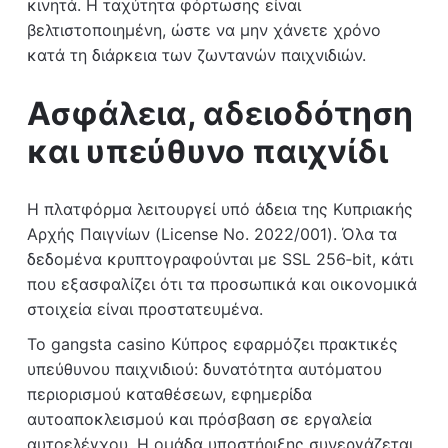
κινητά. Η ταχύτητα φόρτωσης είναι
βελτιστοποιημένη, ώστε να μην χάνετε χρόνο
κατά τη διάρκεια των ζωντανών παιχνιδιών.
Ασφάλεια, αδειοδότηση
και υπεύθυνο παιχνίδι
Η πλατφόρμα λειτουργεί υπό άδεια της Κυπριακής
Αρχής Παιγνίων (License No. 2022/001). Όλα τα
δεδομένα κρυπτογραφούνται με SSL 256‑bit, κάτι
που εξασφαλίζει ότι τα προσωπικά και οικονομικά
στοιχεία είναι προστατευμένα.
Το gangsta casino Κύπρος εφαρμόζει πρακτικές
υπεύθυνου παιχνιδιού: δυνατότητα αυτόματου
περιορισμού καταθέσεων, εφημερίδα
αυτοαποκλεισμού και πρόσβαση σε εργαλεία
αυτοελέγχου. Η ομάδα υποστήριξης συνεργάζεται