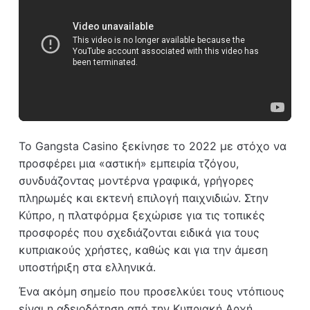
Το Gangsta Casino ξεκίνησε το 2022 με στόχο να
προσφέρει μια «αστική» εμπειρία τζόγου,
συνδυάζοντας μοντέρνα γραφικά, γρήγορες
πληρωμές και εκτενή επιλογή παιχνιδιών. Στην
Κύπρο, η πλατφόρμα ξεχώρισε για τις τοπικές
προσφορές που σχεδιάζονται ειδικά για τους
κυπριακούς χρήστες, καθώς και για την άμεση
υποστήριξη στα ελληνικά.
Ένα ακόμη σημείο που προσελκύει τους ντόπιους
είναι η αδειοδότηση από την Κυπριακή Αρχή