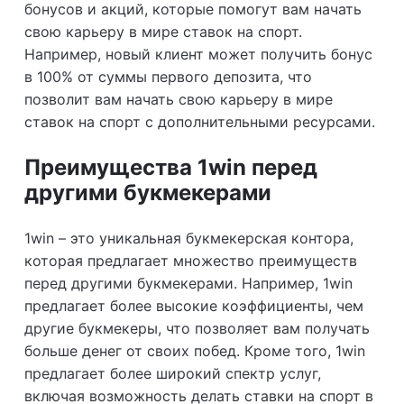
бонусов и акций, которые помогут вам начать
свою карьеру в мире ставок на спорт.
Например, новый клиент может получить бонус
в 100% от суммы первого депозита, что
позволит вам начать свою карьеру в мире
ставок на спорт с дополнительными ресурсами.
Преимущества 1win перед
другими букмекерами
1win – это уникальная букмекерская контора,
которая предлагает множество преимуществ
перед другими букмекерами. Например, 1win
предлагает более высокие коэффициенты, чем
другие букмекеры, что позволяет вам получать
больше денег от своих побед. Кроме того, 1win
предлагает более широкий спектр услуг,
включая возможность делать ставки на спорт в