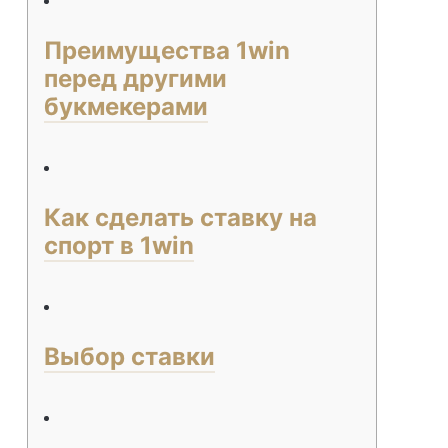
Преимущества 1win
перед другими
букмекерами
Как сделать ставку на
спорт в 1win
Выбор ставки