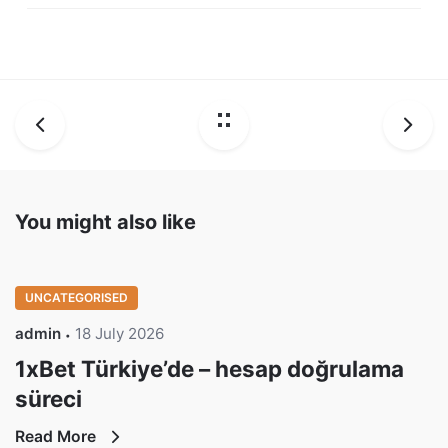
You might also like
UNCATEGORISED
admin
18 July 2026
1xBet Türkiye’de – hesap doğrulama
süreci
Read More