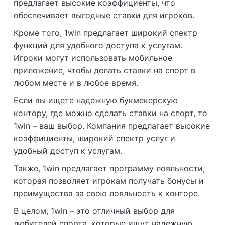
предлагает высокие коэффициенты, что
обеспечивает выгодные ставки для игроков.
Кроме того, 1win предлагает широкий спектр
функций для удобного доступа к услугам.
Игроки могут использовать мобильное
приложение, чтобы делать ставки на спорт в
любом месте и в любое время.
Если вы ищете надежную букмекерскую
контору, где можно сделать ставки на спорт, то
1win – ваш выбор. Компания предлагает высокие
коэффициенты, широкий спектр услуг и
удобный доступ к услугам.
Также, 1win предлагает программу лояльности,
которая позволяет игрокам получать бонусы и
преимущества за свою лояльность к конторе.
В целом, 1win – это отличный выбор для
любителей спорта, которые ищут надежную