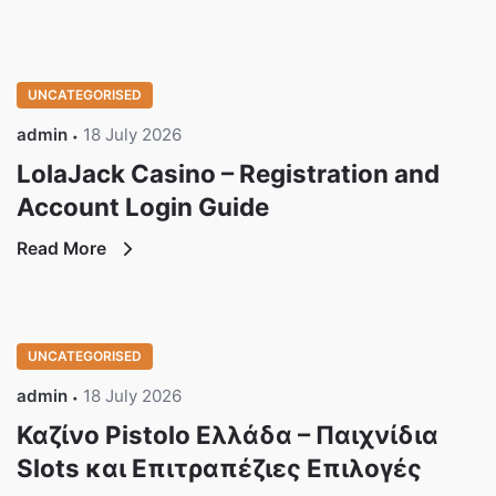
UNCATEGORISED
admin
18 July 2026
LolaJack Casino – Registration and
Account Login Guide
Read More
UNCATEGORISED
admin
18 July 2026
Καζίνο Pistolo Ελλάδα – Παιχνίδια
Slots και Επιτραπέζιες Επιλογές