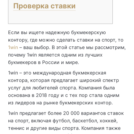
Проверка ставки
Если вы ищете надежную букмекерскую
контору, где можно сделать ставки на спорт, то
1win
– ваш выбор. В этой статье мы рассмотрим,
почему 1win является одним из лучших
букмекеров в России и мире.
1win – это международная букмекерская
контора, которая предлагает широкий спектр
услуг для любителей спорта. Компания была
основана в 2018 году и с тех пор стала одним
из лидеров на рынке букмекерских контор.
1win предлагает более 20 000 вариантов ставок
на спорт, включая футбол, баскетбол, хоккей,
теннис и другие виды спорта. Компания также