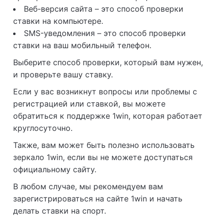
Веб-версия сайта – это способ проверки
ставки на компьютере.
SMS-уведомления – это способ проверки
ставки на ваш мобильный телефон.
Выберите способ проверки, который вам нужен,
и проверьте вашу ставку.
Если у вас возникнут вопросы или проблемы с
регистрацией или ставкой, вы можете
обратиться к поддержке 1win, которая работает
круглосуточно.
Также, вам может быть полезно использовать
зеркало 1win, если вы не можете доступаться
официальному сайту.
В любом случае, мы рекомендуем вам
зарегистрироваться на сайте 1win и начать
делать ставки на спорт.